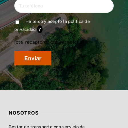
He leido y acepto la
política de
privacidad
?
[cta_recaptcha* cta_recaptcha]
NOSOTROS
Gestor de transporte con servicio de