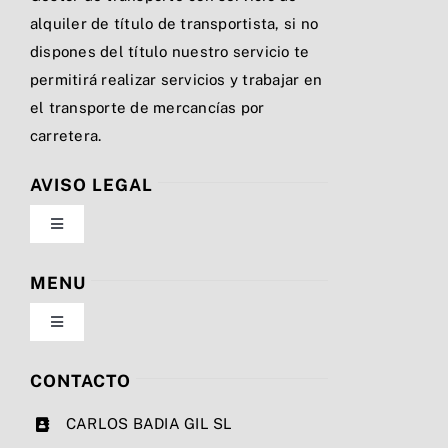
alquiler de título de transportista, si no
dispones del título nuestro servicio te
permitirá realizar servicios y trabajar en
el transporte de mercancías por
carretera.
AVISO LEGAL
Toggle
Navigation
Política de privacidad
MENU
Toggle
Condiciones de uso
Navigation
Nosotros
CONTACTO
Ley de cookies
CARLOS BADIA GIL SL
Servicios