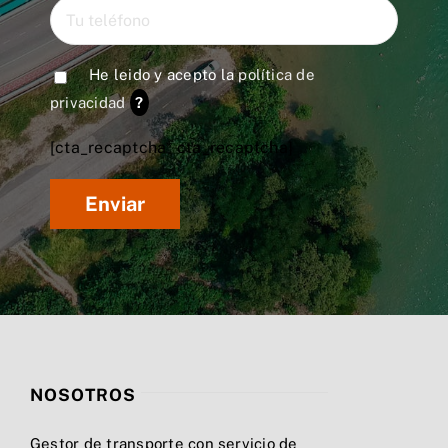
He leido y acepto la
política de
privacidad
?
[cta_recaptcha* cta_recaptcha]
NOSOTROS
Gestor de transporte con servicio de