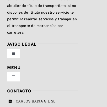
alquiler de título de transportista, si no
dispones del título nuestro servicio te
permitirá realizar servicios y trabajar en
el transporte de mercancías por
carretera.
AVISO LEGAL
Toggle
Navigation
Política de privacidad
MENU
Toggle
Condiciones de uso
Navigation
Nosotros
CONTACTO
Ley de cookies
CARLOS BADIA GIL SL
Servicios