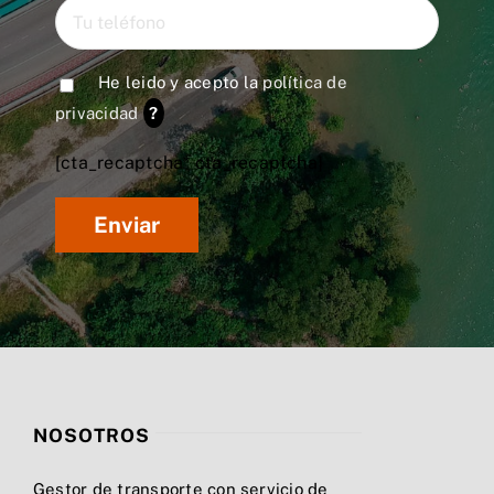
He leido y acepto la
política de
privacidad
?
[cta_recaptcha* cta_recaptcha]
NOSOTROS
Gestor de transporte con servicio de