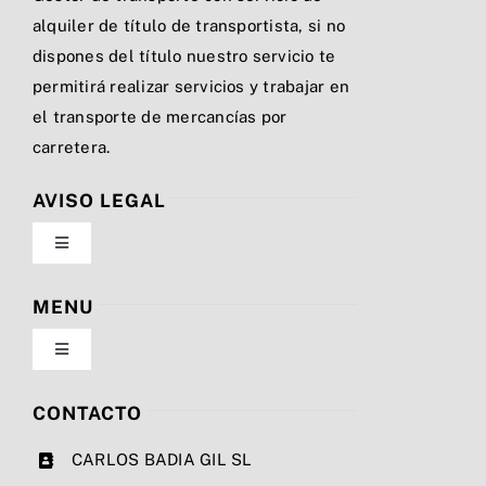
alquiler de título de transportista, si no
dispones del título nuestro servicio te
permitirá realizar servicios y trabajar en
el transporte de mercancías por
carretera.
AVISO LEGAL
Toggle
Navigation
Política de privacidad
MENU
Toggle
Condiciones de uso
Navigation
Nosotros
CONTACTO
Ley de cookies
CARLOS BADIA GIL SL
Servicios