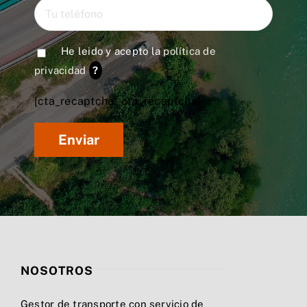
He leido y acepto la
política de
privacidad
?
[cta_recaptcha* cta_recaptcha]
NOSOTROS
Gestor de transporte con servicio de