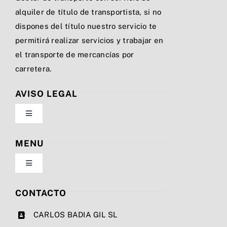
alquiler de título de transportista, si no
dispones del título nuestro servicio te
permitirá realizar servicios y trabajar en
el transporte de mercancías por
carretera.
AVISO LEGAL
Toggle
Navigation
Política de privacidad
MENU
Toggle
Condiciones de uso
Navigation
Nosotros
CONTACTO
Ley de cookies
CARLOS BADIA GIL SL
Servicios