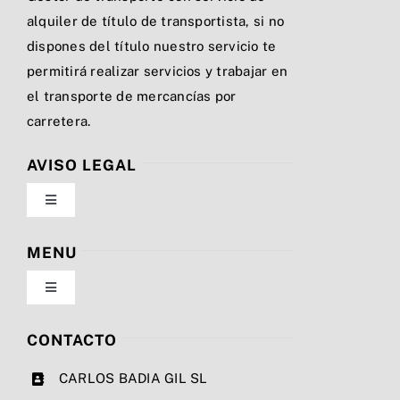
alquiler de título de transportista, si no
dispones del título nuestro servicio te
permitirá realizar servicios y trabajar en
el transporte de mercancías por
carretera.
AVISO LEGAL
Toggle
Navigation
Política de privacidad
MENU
Toggle
Condiciones de uso
Navigation
Nosotros
CONTACTO
Ley de cookies
CARLOS BADIA GIL SL
Servicios