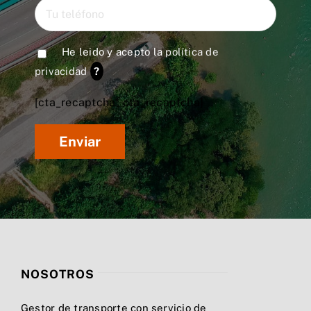
He leido y acepto la
política de
privacidad
?
[cta_recaptcha* cta_recaptcha]
NOSOTROS
Gestor de transporte con servicio de