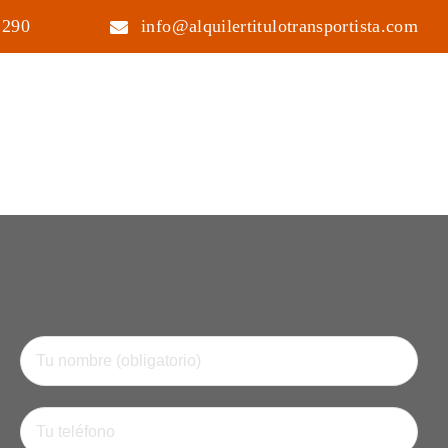
 290
info@alquilertitulotransportista.com