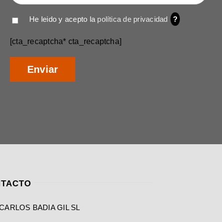
He leido y acepto la
política de privacidad
?
[cta_recaptcha* cta_recaptcha]
TACTO
CARLOS BADIA GIL SL