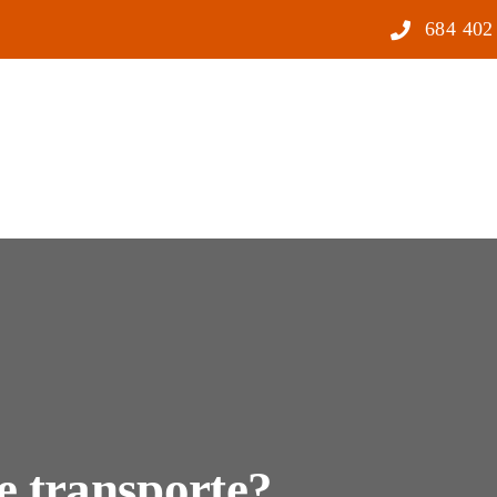
684 402
e transporte?