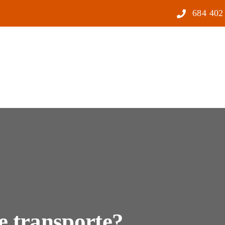
684 402
e transporte?