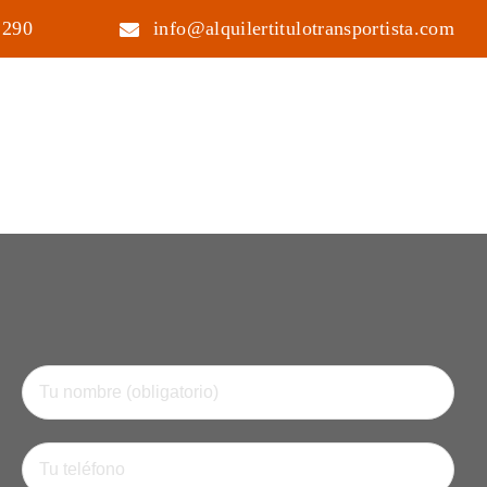
 290
info@alquilertitulotransportista.com