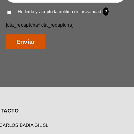
He leido y acepto la
política de privacidad
?
[cta_recaptcha* cta_recaptcha]
TACTO
CARLOS BADIA GIL SL