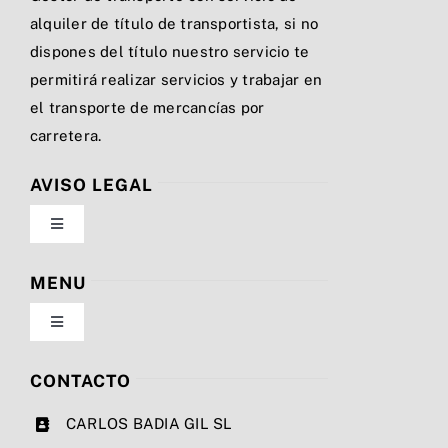
alquiler de título de transportista, si no
dispones del título nuestro servicio te
permitirá realizar servicios y trabajar en
el transporte de mercancías por
carretera.
AVISO LEGAL
Toggle
Navigation
Política de privacidad
MENU
Toggle
Condiciones de uso
Navigation
Nosotros
CONTACTO
Ley de cookies
CARLOS BADIA GIL SL
Servicios