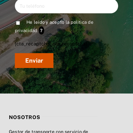
He leido y acepto la
política de
privacidad
?
[cta_recaptcha* cta_recaptcha]
NOSOTROS
Gestor de transporte con servicio de