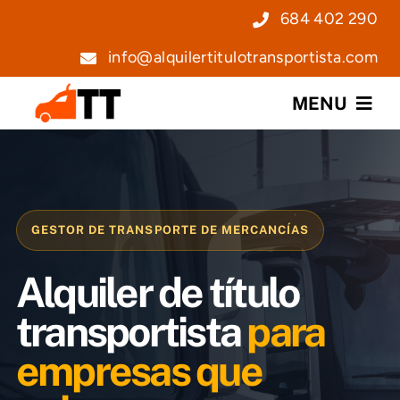
Saltar
684 402 290
al
info@alquilertitulotransportista.com
contenido
MENU
Nosotros
Servicios
GESTOR DE TRANSPORTE DE MERCANCÍAS
Precios
Alquiler de título
Noticias
transportista
para
empresas que
Contacto