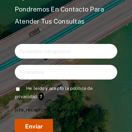
Pondremos En Contacto Para
Atender Tus Consultas
He leido y acepto la
política de
privacidad
?
[cta_recaptcha* cta_recaptcha]