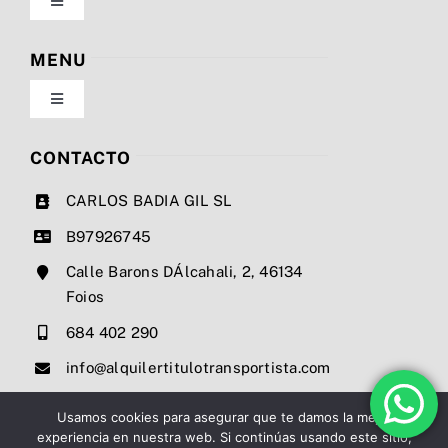
Toggle
Navigation
Política de privacidad
MENU
Toggle
Condiciones de uso
Navigation
Nosotros
CONTACTO
Ley de cookies
CARLOS BADIA GIL SL
Servicios
B97926745
Mapa del sitio
Calle Barons DÁlcahali, 2, 46134
Precios
Foios
Accesibilidad
684 402 290
Noticias
info@alquilertitulotransportista.com
Ayuda de accesibilidad
Contacto
Usamos cookies para asegurar que te damos la mejor
experiencia en nuestra web. Si continúas usando este sitio,