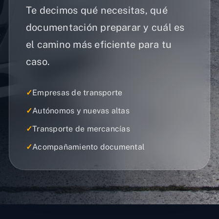
Te decimos qué necesitas, qué
documentación preparar y cuál es
el camino más eficiente para tu
caso.
✓
Empresas de transporte
✓
Autónomos y nuevas altas
✓
Transporte de mercancías
✓
Acompañamiento documental