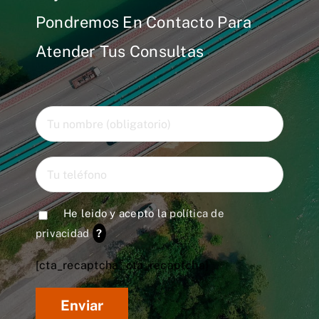
Pondremos En Contacto Para
Atender Tus Consultas
He leido y acepto la
política de
privacidad
?
[cta_recaptcha* cta_recaptcha]