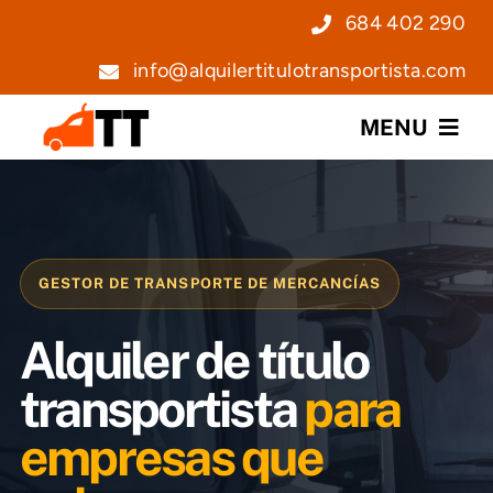
Saltar
684 402 290
al
info@alquilertitulotransportista.com
contenido
MENU
Nosotros
Servicios
GESTOR DE TRANSPORTE DE MERCANCÍAS
Precios
Alquiler de título
Noticias
transportista
para
empresas que
Contacto