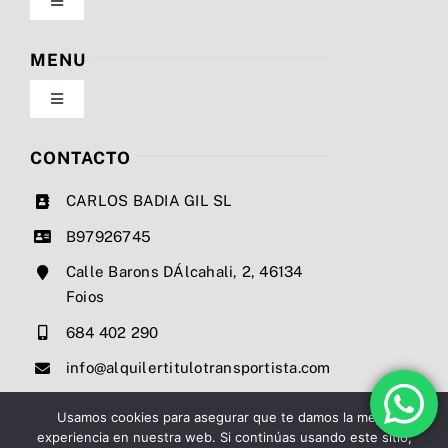
Toggle
Navigation
Política de privacidad
MENU
Toggle
Condiciones de uso
Navigation
Nosotros
CONTACTO
Ley de cookies
CARLOS BADIA GIL SL
Servicios
B97926745
Mapa del sitio
Calle Barons DÁlcahali, 2, 46134
Precios
Foios
Accesibilidad
684 402 290
Noticias
info@alquilertitulotransportista.com
Ayuda de accesibilidad
Contacto
Usamos cookies para asegurar que te damos la mejor
experiencia en nuestra web. Si continúas usando este sitio,