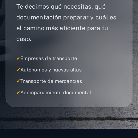
Te decimos qué necesitas, qué
documentación preparar y cuál es
el camino más eficiente para tu
caso.
✓
Empresas de transporte
✓
Autónomos y nuevas altas
✓
Transporte de mercancías
✓
Acompañamiento documental