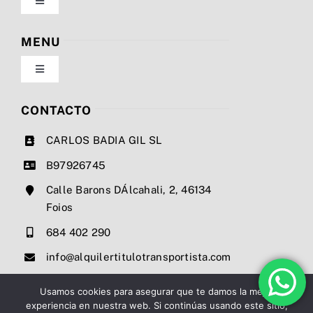
Toggle
Navigation
Política de privacidad
MENU
Toggle
Condiciones de uso
Navigation
Nosotros
CONTACTO
Ley de cookies
CARLOS BADIA GIL SL
Servicios
B97926745
Mapa del sitio
Calle Barons DÁlcahali, 2, 46134
Precios
Foios
Accesibilidad
684 402 290
Noticias
info@alquilertitulotransportista.com
Ayuda de accesibilidad
Contacto
Usamos cookies para asegurar que te damos la mejor
experiencia en nuestra web. Si continúas usando este sitio,