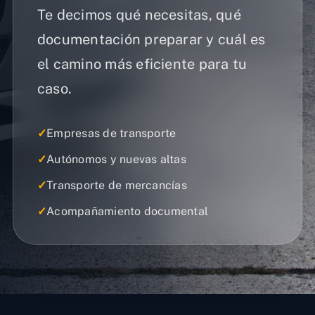
Te decimos qué necesitas, qué
documentación preparar y cuál es
el camino más eficiente para tu
caso.
✓
Empresas de transporte
✓
Autónomos y nuevas altas
✓
Transporte de mercancías
✓
Acompañamiento documental