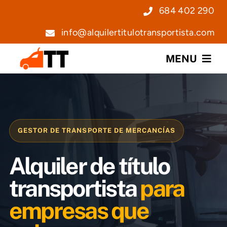
Saltar
684 402 290
al
info@alquilertitulotransportista.com
contenido
MENU
Nosotros
Servicios
GESTOR DE TRANSPORTE DE MERCANCÍAS
Precios
Alquiler de título
Noticias
transportista
para
empresas que
Contacto