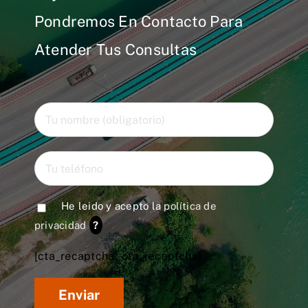
Pondremos En Contacto Para
Atender Tus Consultas
He leido y acepto la
política de
privacidad
?
[cta_recaptcha* cta_recaptcha]