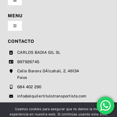
Toggle
Navigation
Política de privacidad
MENU
Toggle
Condiciones de uso
Navigation
Nosotros
CONTACTO
Ley de cookies
CARLOS BADIA GIL SL
Servicios
B97926745
Mapa del sitio
Calle Barons DÁlcahali, 2, 46134
Precios
Foios
Accesibilidad
684 402 290
Noticias
info@alquilertitulotransportista.com
Ayuda de accesibilidad
Contacto
Usamos cookies para asegurar que te damos la mejor
experiencia en nuestra web. Si continúas usando este sitio,