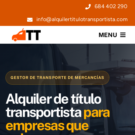
Saltar
684 402 290
al
info@alquilertitulotransportista.com
contenido
MENU
Nosotros
Servicios
GESTOR DE TRANSPORTE DE MERCANCÍAS
Precios
Alquiler de título
Noticias
transportista
para
empresas que
Contacto