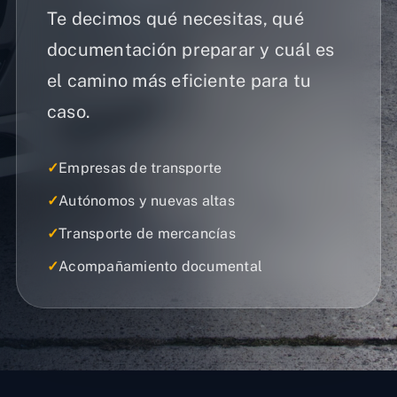
Te decimos qué necesitas, qué
documentación preparar y cuál es
el camino más eficiente para tu
caso.
✓
Empresas de transporte
✓
Autónomos y nuevas altas
✓
Transporte de mercancías
✓
Acompañamiento documental