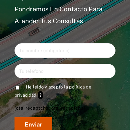
Pondremos En Contacto Para
Atender Tus Consultas
He leido y acepto la
política de
privacidad
?
[cta_recaptcha* cta_recaptcha]