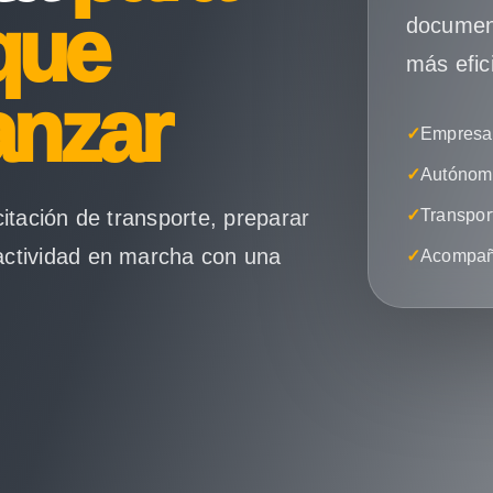
que
document
más efic
anzar
✓
Empresas
✓
Autónomo
citación de transporte, preparar
✓
Transpor
actividad en marcha con una
✓
Acompañ