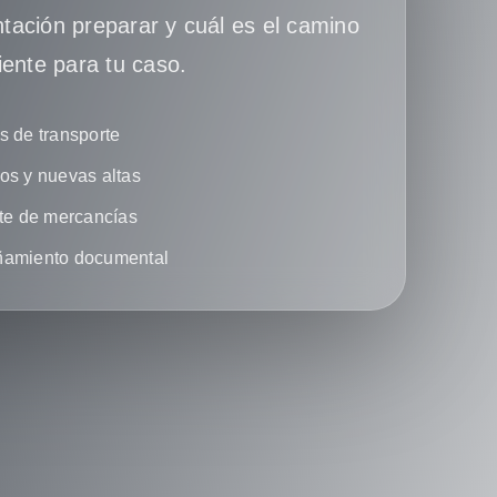
ación preparar y cuál es el camino
iente para tu caso.
 de transporte
s y nuevas altas
te de mercancías
amiento documental