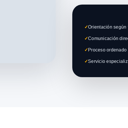
✓
Orientación según t
✓
Comunicación direc
✓
Proceso ordenado 
✓
Servicio especiali