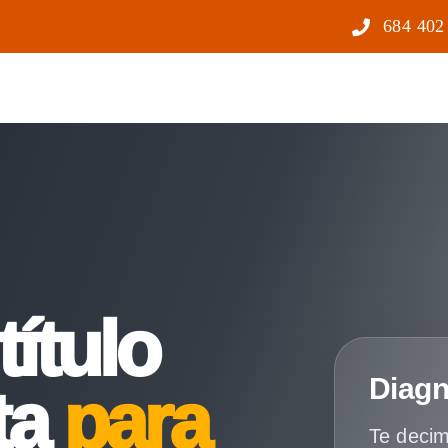
684 402
título
Diagn
ta
para
Te decim