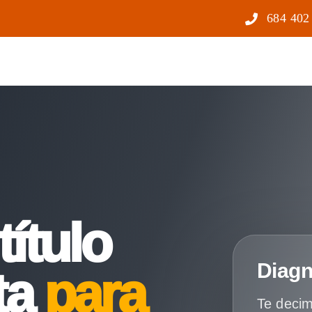
684 402
título
Diagn
ta
para
Te decim