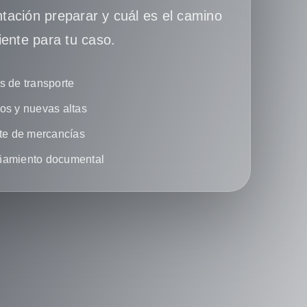
ación preparar y cuál es el camino
iente para tu caso.
 de transporte
s y nuevas altas
te de mercancías
amiento documental