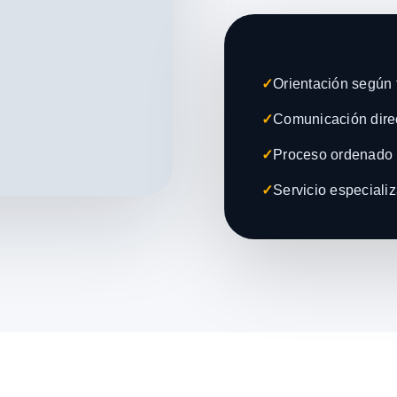
✓
Orientación según t
✓
Comunicación direc
✓
Proceso ordenado 
✓
Servicio especiali