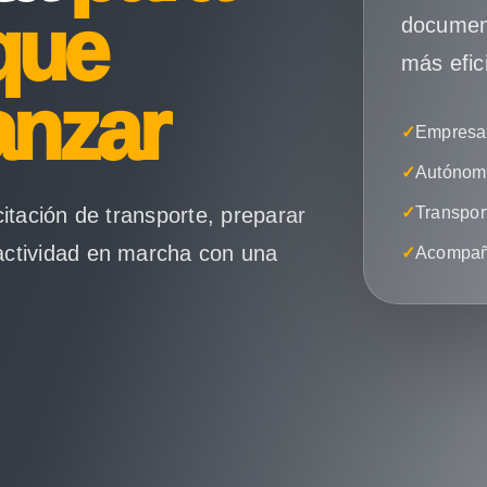
que
document
más efic
anzar
✓
Empresas
✓
Autónomo
citación de transporte, preparar
✓
Transpor
actividad en marcha con una
✓
Acompañ