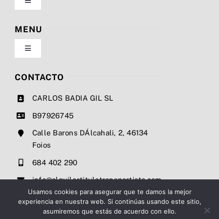
Toggle
Navigation
Política de privacidad
MENU
Toggle
Condiciones de uso
Navigation
Nosotros
CONTACTO
Ley de cookies
CARLOS BADIA GIL SL
Servicios
B97926745
Mapa del sitio
Calle Barons DÁlcahali, 2, 46134
Precios
Foios
Accesibilidad
684 402 290
Noticias
info@alquilertitulotransportista.com
Ayuda de accesibilidad
Usamos cookies para asegurar que te damos la mejor
experiencia en nuestra web. Si continúas usando este sitio,
Contacto
asumiremos que estás de acuerdo con ello.