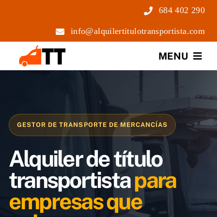
Saltar
684 402 290
al
info@alquilertitulotransportista.com
contenido
MENU
Nosotros
Servicios
GESTOR DE TRANSPORTE DE MERCANCÍAS
Precios
Alquiler de título
Noticias
transportista
para
empresas que
Contacto