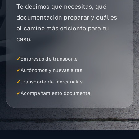
Te decimos qué necesitas, qué
documentación preparar y cuál es
el camino más eficiente para tu
caso.
✓
Empresas de transporte
✓
Autónomos y nuevas altas
✓
Transporte de mercancías
✓
Acompañamiento documental