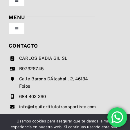
Toggle
Navigation
Política de privacidad
MENU
Toggle
Condiciones de uso
Navigation
Nosotros
CONTACTO
Ley de cookies
CARLOS BADIA GIL SL
Servicios
B97926745
Mapa del sitio
Calle Barons DÁlcahali, 2, 46134
Precios
Foios
Accesibilidad
684 402 290
Noticias
info@alquilertitulotransportista.com
Ayuda de accesibilidad
Contacto
Usamos cookies para asegurar que te damos la mejor
experiencia en nuestra web. Si continúas usando este sitio,