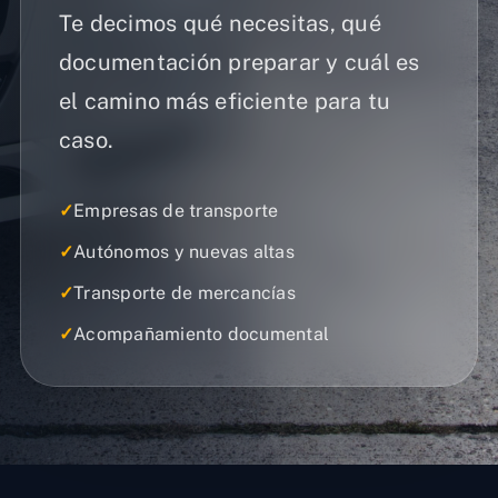
Te decimos qué necesitas, qué
documentación preparar y cuál es
el camino más eficiente para tu
caso.
✓
Empresas de transporte
✓
Autónomos y nuevas altas
✓
Transporte de mercancías
✓
Acompañamiento documental