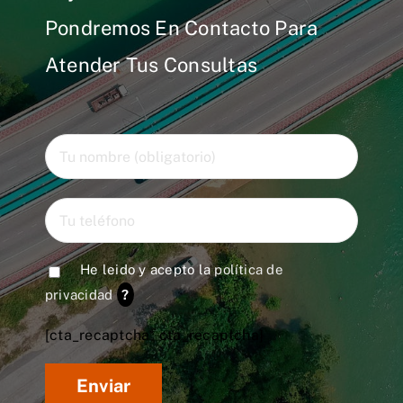
Pondremos En Contacto Para
Atender Tus Consultas
He leido y acepto la
política de
privacidad
?
[cta_recaptcha* cta_recaptcha]