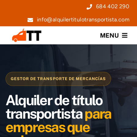
Saltar
684 402 290
al
info@alquilertitulotransportista.com
contenido
MENU
Nosotros
Servicios
GESTOR DE TRANSPORTE DE MERCANCÍAS
Precios
Alquiler de título
Noticias
transportista
para
empresas que
Contacto