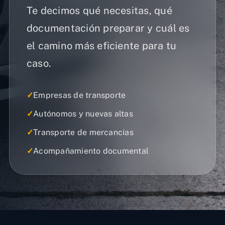
Te decimos qué necesitas, qué
documentación preparar y cuál es
el camino más eficiente para tu
caso.
✓
Empresas de transporte
✓
Autónomos y nuevas altas
✓
Transporte de mercancías
✓
Acompañamiento documental