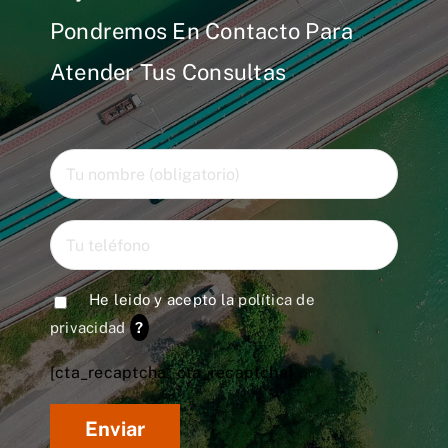
Pondremos En Contacto Para
Atender Tus Consultas
He leido y acepto la
política de
privacidad
?
[cta_recaptcha* cta_recaptcha]