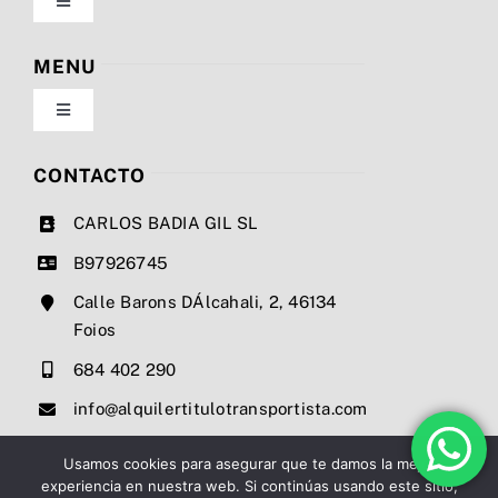
Toggle
Navigation
Política de privacidad
MENU
Toggle
Condiciones de uso
Navigation
Nosotros
CONTACTO
Ley de cookies
CARLOS BADIA GIL SL
Servicios
B97926745
Mapa del sitio
Calle Barons DÁlcahali, 2, 46134
Precios
Foios
Accesibilidad
684 402 290
Noticias
info@alquilertitulotransportista.com
Ayuda de accesibilidad
Contacto
Usamos cookies para asegurar que te damos la mejor
experiencia en nuestra web. Si continúas usando este sitio,