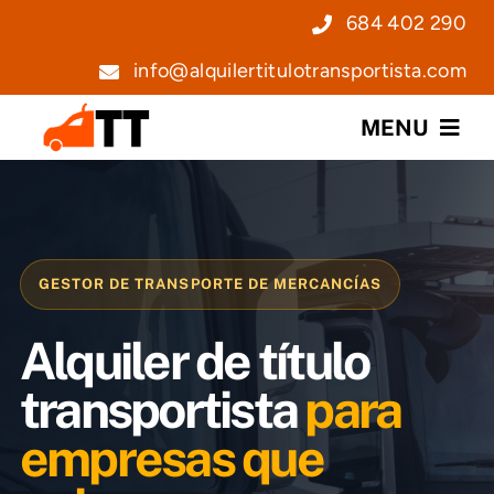
Saltar
684 402 290
al
info@alquilertitulotransportista.com
contenido
MENU
Nosotros
Servicios
GESTOR DE TRANSPORTE DE MERCANCÍAS
Precios
Alquiler de título
Noticias
transportista
para
empresas que
Contacto