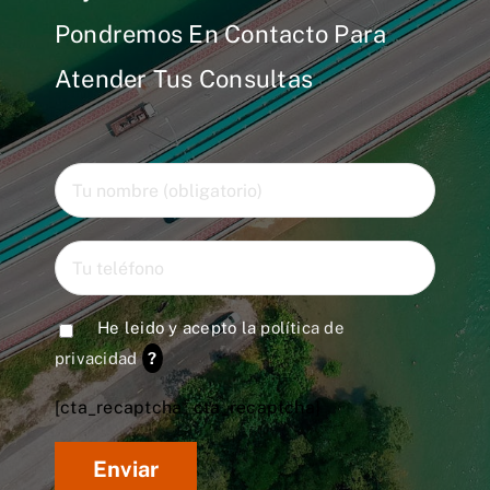
Pondremos En Contacto Para
Atender Tus Consultas
He leido y acepto la
política de
privacidad
?
[cta_recaptcha* cta_recaptcha]