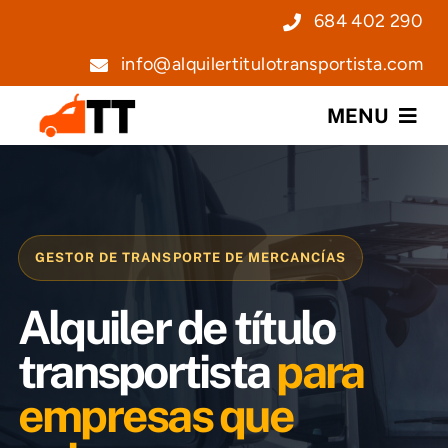
Saltar
684 402 290
al
info@alquilertitulotransportista.com
contenido
MENU
Nosotros
Servicios
GESTOR DE TRANSPORTE DE MERCANCÍAS
Precios
Alquiler de título
Noticias
transportista
para
empresas que
Contacto