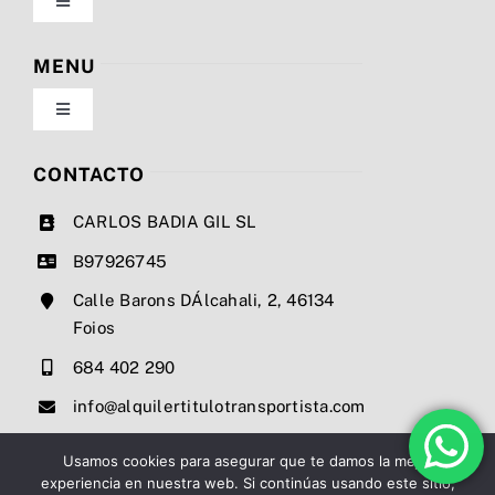
Toggle
Navigation
Política de privacidad
MENU
Toggle
Condiciones de uso
Navigation
Nosotros
CONTACTO
Ley de cookies
CARLOS BADIA GIL SL
Servicios
B97926745
Mapa del sitio
Calle Barons DÁlcahali, 2, 46134
Precios
Foios
Accesibilidad
684 402 290
Noticias
info@alquilertitulotransportista.com
Ayuda de accesibilidad
Contacto
Usamos cookies para asegurar que te damos la mejor
experiencia en nuestra web. Si continúas usando este sitio,