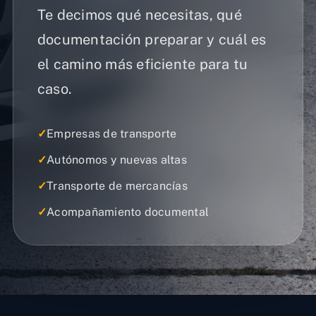
Te decimos qué necesitas, qué
documentación preparar y cuál es
el camino más eficiente para tu
caso.
✓
Empresas de transporte
✓
Autónomos y nuevas altas
✓
Transporte de mercancías
✓
Acompañamiento documental