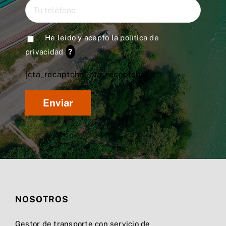
He leido y acepto la
política de
privacidad
?
[cta_recaptcha* cta_recaptcha]
NOSOTROS
Gestor de transporte con servicio de