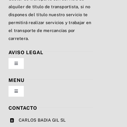
alquiler de título de transportista, si no
dispones del título nuestro servicio te
permitirá realizar servicios y trabajar en
el transporte de mercancías por
carretera.
AVISO LEGAL
Toggle
Navigation
Política de privacidad
MENU
Toggle
Condiciones de uso
Navigation
Nosotros
CONTACTO
Ley de cookies
CARLOS BADIA GIL SL
Servicios