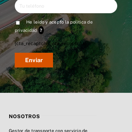
He leido y acepto la
política de
privacidad
?
[cta_recaptcha* cta_recaptcha]
NOSOTROS
Gestor de transporte con servicio de