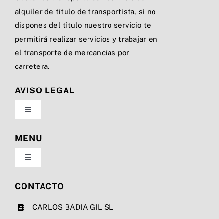
alquiler de título de transportista, si no
dispones del título nuestro servicio te
permitirá realizar servicios y trabajar en
el transporte de mercancías por
carretera.
AVISO LEGAL
Toggle
Navigation
Política de privacidad
MENU
Toggle
Condiciones de uso
Navigation
Nosotros
CONTACTO
Ley de cookies
CARLOS BADIA GIL SL
Servicios