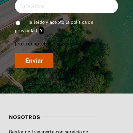
He leido y acepto la
política de
privacidad
?
[cta_recaptcha* cta_recaptcha]
NOSOTROS
Gestor de transporte con servicio de