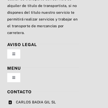
alquiler de título de transportista, si no
dispones del título nuestro servicio te
permitirá realizar servicios y trabajar en
el transporte de mercancías por
carretera.
AVISO LEGAL
Toggle
Navigation
Política de privacidad
MENU
Toggle
Condiciones de uso
Navigation
Nosotros
CONTACTO
Ley de cookies
CARLOS BADIA GIL SL
Servicios