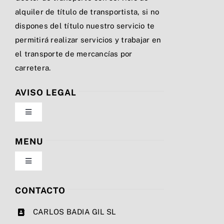
alquiler de título de transportista, si no
dispones del título nuestro servicio te
permitirá realizar servicios y trabajar en
el transporte de mercancías por
carretera.
AVISO LEGAL
Toggle
Navigation
Política de privacidad
MENU
Toggle
Condiciones de uso
Navigation
Nosotros
CONTACTO
Ley de cookies
CARLOS BADIA GIL SL
Servicios